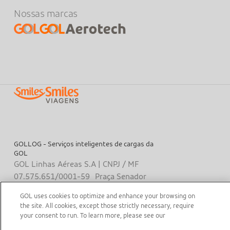
Nossas marcas
GOLLOG - Serviços inteligentes de cargas da
GOL
GOL Linhas Aéreas S.A | CNPJ / MF
07.575.651/0001-59 Praça Senador
Salgado Filho, s / nº, Aeroporto
GOL uses cookies to optimize and enhance your browsing on
Santos Dumont, térreo, área pública,
the site. All cookies, except those strictly necessary, require
entre os eixos 46-48/O-P, Sala de
your consent to run. To learn more, please see our
Gerência Back Office, Rio de Janeiro -