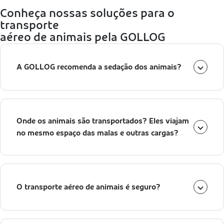
Conheça nossas soluções para o
transporte
aéreo de animais pela GOLLOG
A GOLLOG recomenda a sedação dos animais?
Não recomendamos a sedação dos animais. É
importante que os animais estejam atentos e
Onde os animais são transportados? Eles viajam
acordados durante embarque e desembarque, para
no mesmo espaço das malas e outras cargas?
que nossa equipe perceba os sinais de bem-estar.
Caso deseje medicar seu animal antes da viagem,
Não, os animais não viajam com malas e outras cargas.
consulte um veterinário de sua confiança sobre a
dosagem correta do medicamento. Informe a equipe
O transporte aéreo de animais é seguro?
Disponibilizamos uma sessão do compartimento de
GOLLOG que o animal foi medicado.
cargas especialmente para os animais. Esta sessão é
dividida das demais, onde ficam as cargas e bagagens