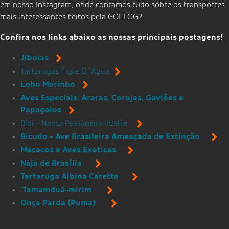
Animais com estas condições podem ter mais
em nosso Instagram, onde contamos tudo sobre os transportes
dificuldade em lidar com o espaço restrito das caixas
mais interessantes feitos pela GOLLOG?
de transporte, causando ansiedade e consequente
desconforto respiratório.
Confira nos links abaixo as nossas principais postagens!
Ateste com seu veterinário de confiança que seu
Jiboias
animal não possui predisposições ou problemas
Tartarugas Tigre D´Água
cardíacos e respiratórios, mesmo que a espécie ou raça
Lobo Marinho
do animal não demonstre tais características.
Aves Especiais: Araras, Corujas, Gaviões e
Papagaios
Bibi - Nossa Passageira Ilustre
Bicudo - Ave Brasileira Ameaçada de Extinção
Macacos e Aves Exoticas
Naja de Brasília
Tartaruga Albina Caretta
Tamamduá-mirim
Onça Parda (Puma)