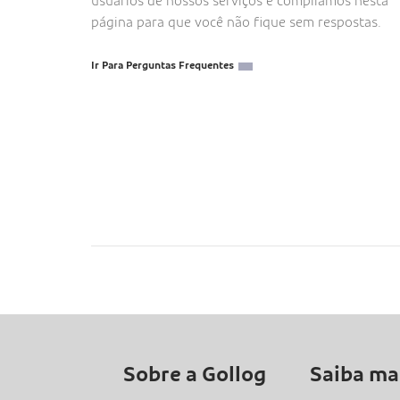
usuários de nossos serviços e compilamos nesta
página para que você não fique sem respostas.
Ir Para Perguntas Frequentes
Sobre a Gollog
Saiba ma