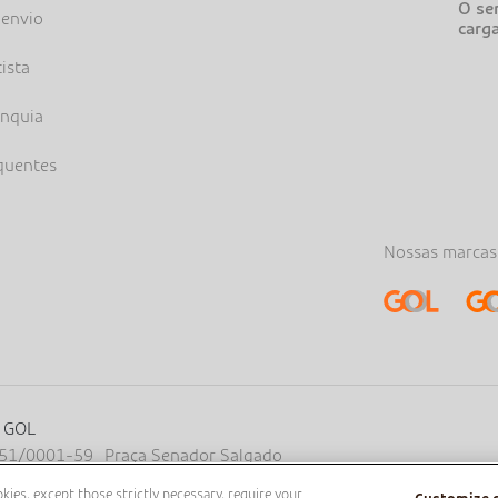
O ser
 envio
carg
tista
anquia
quentes
Nossas marcas
a GOL
.651/0001-59 Praça Senador Salgado
o, área pública, entre os eixos 46-
ies, except those strictly necessary, require your