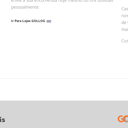
envie a sua encomenda hoje mesmo ou tire dúvidas
pessoalmente.
Cas
nos
Ir Para Lojas GOLLOG
de 
ma
Cus
is