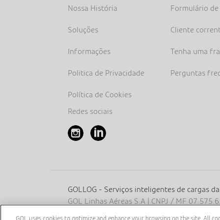
Nossa História
Formulário de
Soluções
Cliente corren
Informações
Tenha uma fr
Politica de Privacidade
Perguntas fre
Política de Cookies
Redes sociais
GOLLOG - Serviços inteligentes de cargas d
GOL Linhas Aéreas S.A | CNPJ / MF 07.575
Filho, s / nº, Aeroporto Santos Dumont, térre
GOL uses cookies to optimize and enhance your browsing on the site. All cook