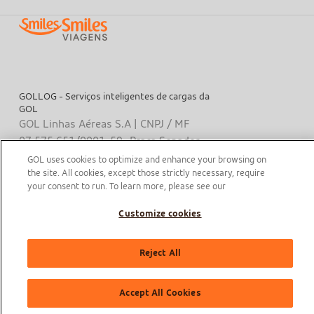
GOLLOG - Serviços inteligentes de cargas da
GOL
GOL Linhas Aéreas S.A | CNPJ / MF
07.575.651/0001-59 Praça Senador
Salgado Filho, s / nº, Aeroporto
GOL uses cookies to optimize and enhance your browsing on
Santos Dumont, térreo, área pública,
the site. All cookies, except those strictly necessary, require
your consent to run. To learn more, please see our
entre os eixos 46-48/O-P, Sala de
Gerência Back Office, Rio de Janeiro -
Customize cookies
RJ, CEP: 20021-340
Reject All
Accept All Cookies