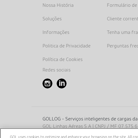
Nossa História
Formulário de
Soluções
Cliente corren
Informações
Tenha uma fr
Politica de Privacidade
Perguntas fre
Política de Cookies
Redes sociais
GOLLOG - Serviços inteligentes de cargas d
GOL Linhas Aéreas S.A | CNPJ / MF 07.575
Filho, s / nº, Aeroporto Santos Dumont, térre
GOL uses cookies to optimize and enhance your browsing on the site. All cook