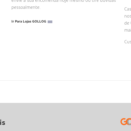
envie a sua encomenda hoje mesmo ou tire dúvidas
pessoalmente.
Cas
nos
Ir Para Lojas GOLLOG
de 
ma
Cus
is