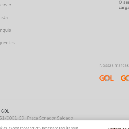
O ser
 envio
carg
tista
anquia
quentes
Nossas marcas
a GOL
.651/0001-59 Praça Senador Salgado
o, área pública, entre os eixos 46-
ies, except those strictly necessary, require your