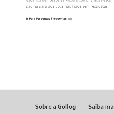
usuários de nossos serviços e compilamos nesta
página para que você não fique sem respostas.
Ir Para Perguntas Frequentes
Sobre a Gollog
Saiba ma